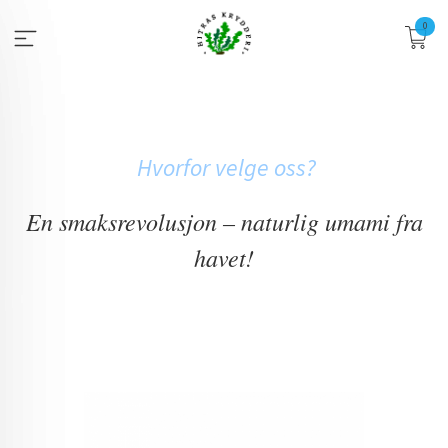
Gå
0
til
innholdet
Hvorfor velge oss?
En smaksrevolusjon – naturlig umami fra
havet!