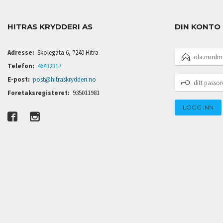
HITRAS KRYDDERI AS
DIN KONTO
E-
Adresse:
Skolegata 6, 7240 Hitra
POSTADRESSE
Telefon:
46432317
DITT
E-post:
post@hitraskrydderi.no
PASSORD
Foretaksregisteret:
935011981