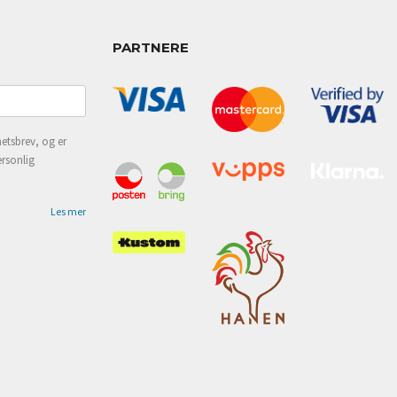
PARTNERE
etsbrev, og er
ersonlig
Les mer