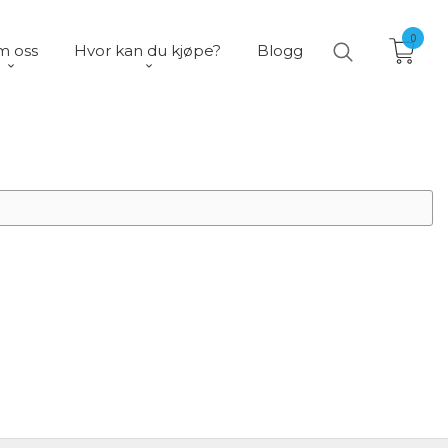
0
 oss
Hvor kan du kjøpe?
Blogg