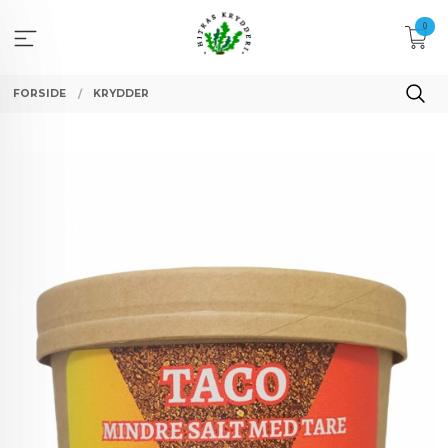
Gå
0
til
innholdet
FORSIDE
KRYDDER