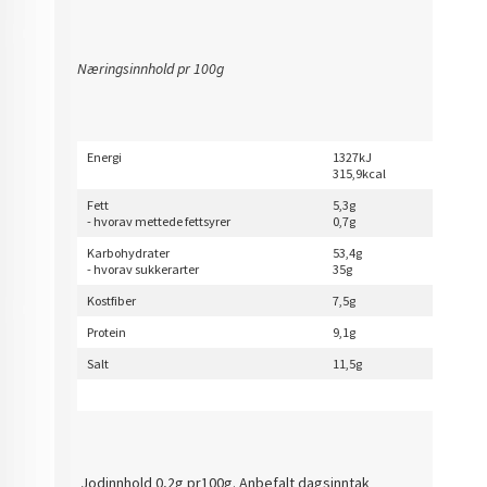
Næringsinnhold pr 100g
Energi
1327kJ
315,9kcal
Fett
5,3g
- hvorav mettede fettsyrer
0,7g
Karbohydrater
53,4g
- hvorav sukkerarter
35g
Kostfiber
7,5g
Protein
9,1g
Salt
11,5g
Jodinnhold 0,2g pr100g. Anbefalt dagsinntak