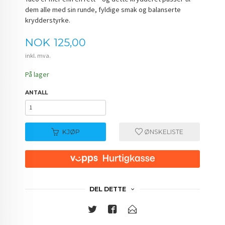
dem alle med sin runde, fyldige smak og balanserte
krydderstyrke.
Pris
NOK
125,00
inkl. mva.
På lager
ANTALL
KJØP
ØNSKELISTE
DEL DETTE