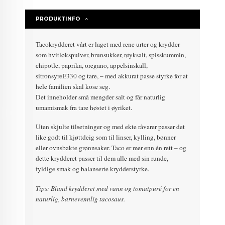
PRODUKTINFO
Tacokrydderet vårt er laget med rene urter og krydder
som hvitløkspulver, brunsukker, røyksalt, spisskummin,
chipotle, paprika, oregano, appelsinskall,
sitronsyreE330 og tare, – med akkurat passe styrke for at
hele familien skal kose seg.
Det inneholder små mengder salt og får naturlig
umamismak fra tare høstet i øyriket.
Uten skjulte tilsetninger og med ekte råvarer passer det
like godt til kjøttdeig som til linser, kylling, bønner
eller ovnsbakte grønnsaker. Taco er mer enn én rett – og
dette krydderet passer til dem alle med sin runde,
fyldige smak og balanserte krydderstyrke.
Tips: Bland krydderet med vann og tomatpuré for en
naturlig, barnevennlig tacosaus.