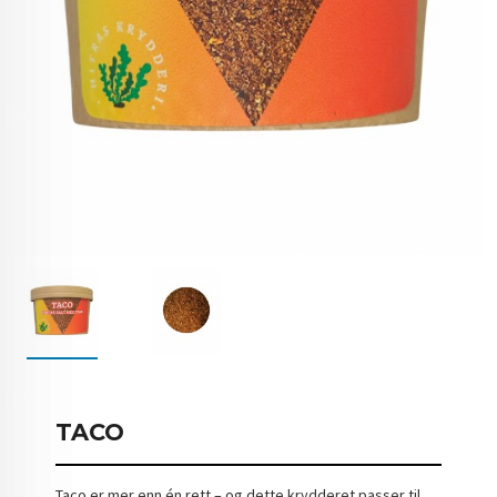
TACO
Taco er mer enn én rett – og dette krydderet passer til